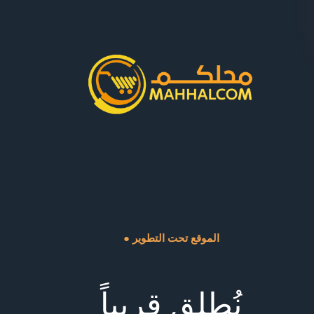
● الموقع تحت التطوير
نُطلق قريباً