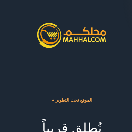
● الموقع تحت التطوير
نُطلق قريباً