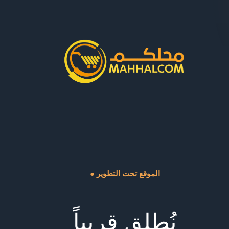
● الموقع تحت التطوير
نُطلق قريباً