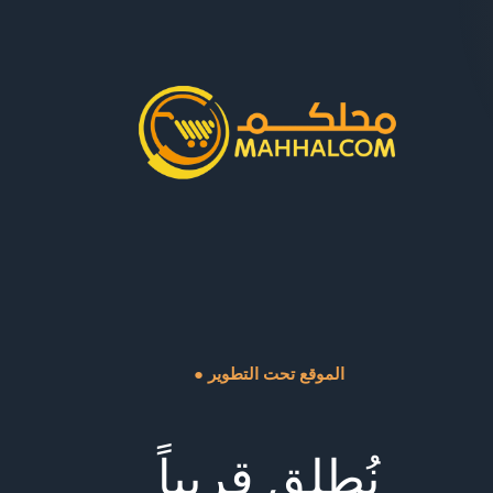
● الموقع تحت التطوير
نُطلق قريباً