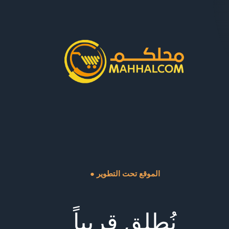
● الموقع تحت التطوير
نُطلق قريباً