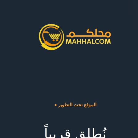
● الموقع تحت التطوير
نُطلق قريباً