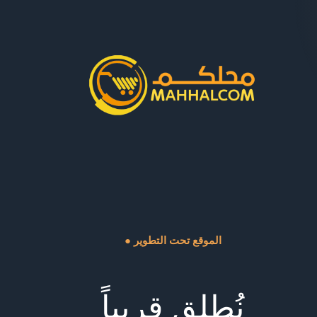
● الموقع تحت التطوير
نُطلق قريباً