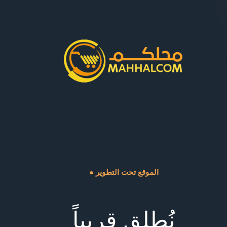
● الموقع تحت التطوير
نُطلق قريباً