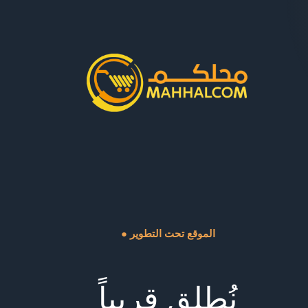
● الموقع تحت التطوير
نُطلق قريباً