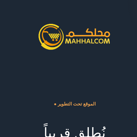
● الموقع تحت التطوير
نُطلق قريباً