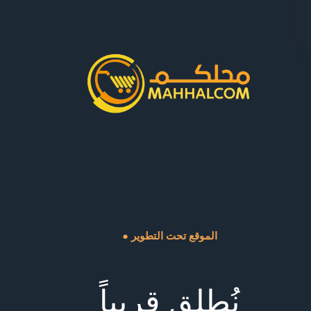
● الموقع تحت التطوير
نُطلق قريباً