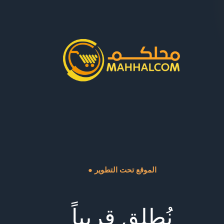
● الموقع تحت التطوير
نُطلق قريباً