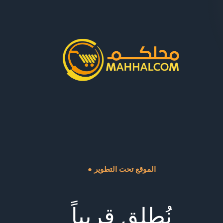
● الموقع تحت التطوير
نُطلق قريباً