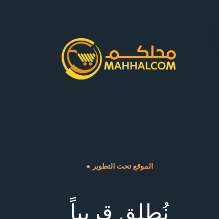
● الموقع تحت التطوير
نُطلق قريباً