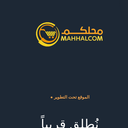
● الموقع تحت التطوير
نُطلق قريباً