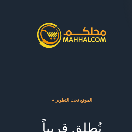
● الموقع تحت التطوير
نُطلق قريباً