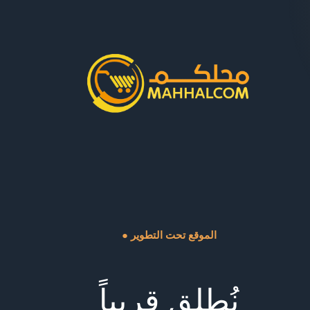
● الموقع تحت التطوير
نُطلق قريباً