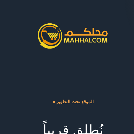
● الموقع تحت التطوير
نُطلق قريباً