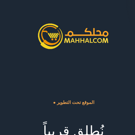
● الموقع تحت التطوير
نُطلق قريباً