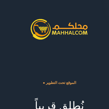
● الموقع تحت التطوير
نُطلق قريباً