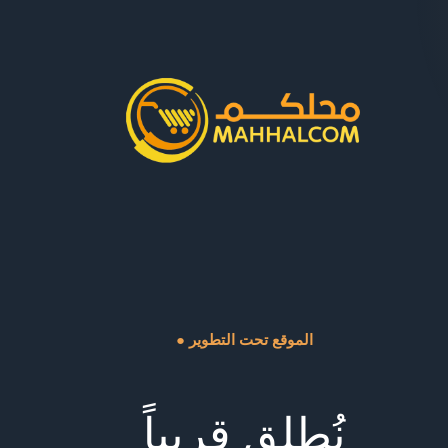
● الموقع تحت التطوير
نُطلق قريباً