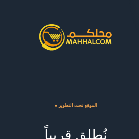
● الموقع تحت التطوير
نُطلق قريباً