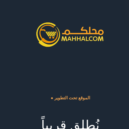
● الموقع تحت التطوير
نُطلق قريباً