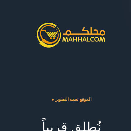
● الموقع تحت التطوير
نُطلق قريباً