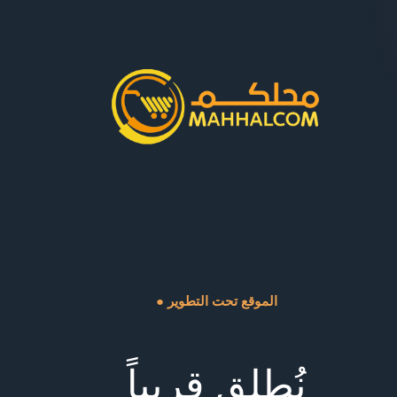
● الموقع تحت التطوير
نُطلق قريباً