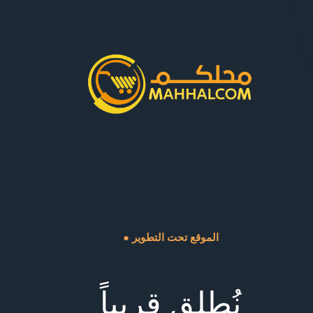
● الموقع تحت التطوير
نُطلق قريباً